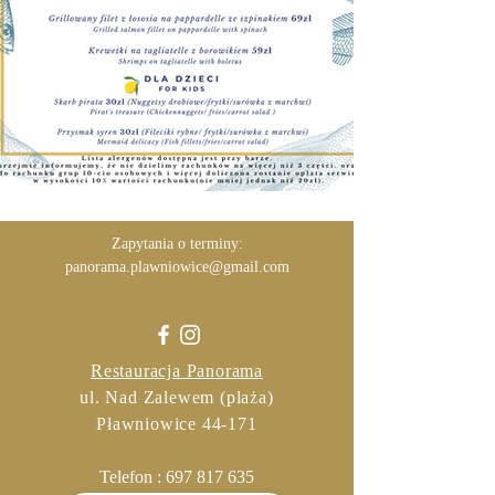
Zapytania o terminy:
panorama.plawniowice@gmail.com
Restauracja Panorama
ul. Nad Zalewem (plaża)
Pławniowice 44-171
Telefon :
697 817 635